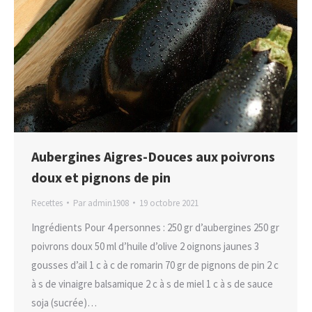
Aubergines Aigres-Douces aux poivrons
doux et pignons de pin
Recettes
Par
admin1908
19 octobre 2021
Ingrédients Pour 4 personnes : 250 gr d’aubergines 250 gr
poivrons doux 50 ml d’huile d’olive 2 oignons jaunes 3
gousses d’ail 1 c à c de romarin 70 gr de pignons de pin 2 c
à s de vinaigre balsamique 2 c à s de miel 1 c à s de sauce
soja (sucrée)…