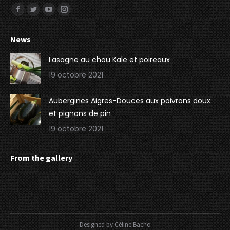
Trouvez nous sur :
Facebook
Twitter
YouTube
Instagram
page
page
page
page
News
opens
opens
opens
opens
in
in
in
in
Lasagne au chou Kale et poireaux
new
new
new
new
19 octobre 2021
window
window
window
window
Aubergines Aigres-Douces aux poivrons doux
et pignons de pin
19 octobre 2021
From the gallery
Designed by
Céline Bacho